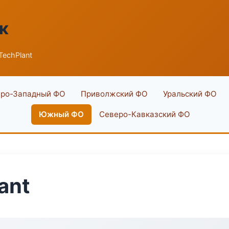
к
TechPlant
ро-Западный ФО
Приволжский ФО
Уральский ФО
Южный ФО
Северо-Кавказский ФО
ant