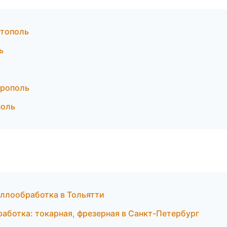
стополь
ь
ерополь
поль
аллообработка в Тольятти
аботка: токарная, фрезерная в Санкт-Петербург