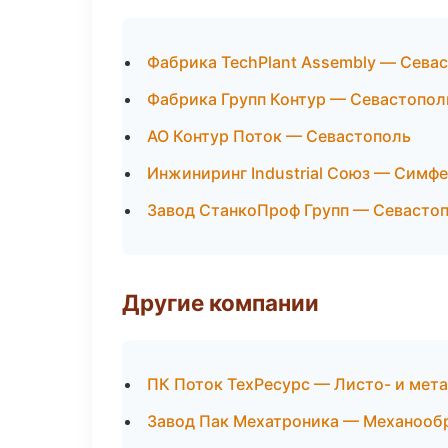
Фабрика TechPlant Assembly — Сева
Фабрика Групп Контур — Севастопол
АО Контур Поток — Севастополь
Инжиниринг Industrial Союз — Симф
Завод СтанкоПроф Групп — Севасто
Другие компании
ПК Поток ТехРесурс — Листо- и мет
Завод Пак Мехатроника — Механообр