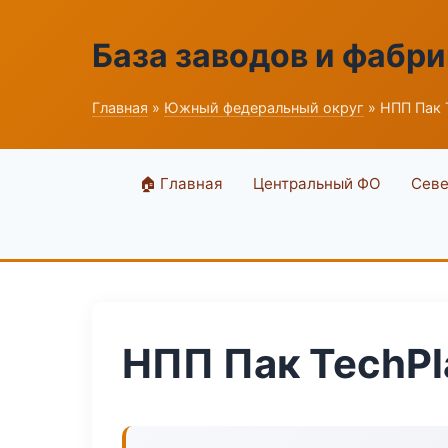
База заводов и фабри
Главная
»
Южный федеральный округ
» НПП Пак 
🏠 Главная
Центральный ФО
Севе
НПП Пак TechPl