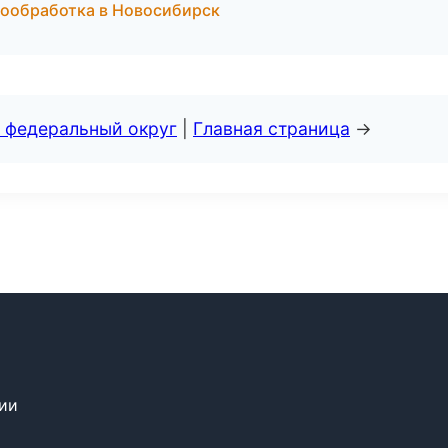
мообработка в Новосибирск
 федеральный округ
|
Главная страница
→
сии