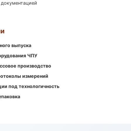
е документацией
ми
ного выпуска
орудования ЧПУ
ассовое производство
ротоколы измерений
ции под технологичность
упаковка