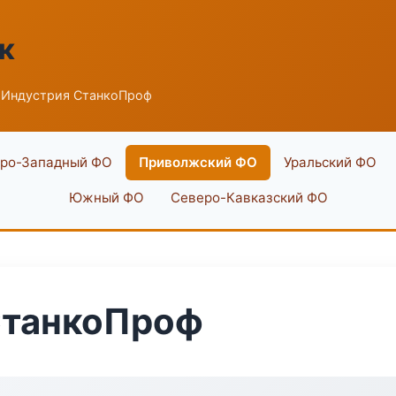
к
 Индустрия СтанкоПроф
ро-Западный ФО
Приволжский ФО
Уральский ФО
Южный ФО
Северо-Кавказский ФО
СтанкоПроф