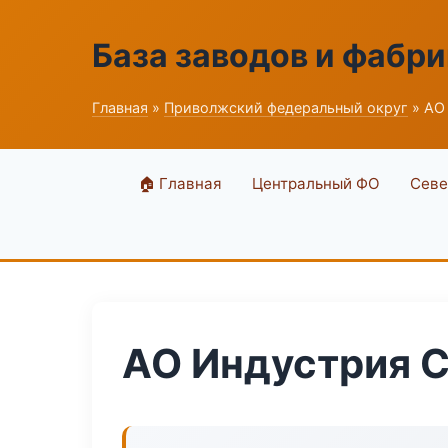
База заводов и фабри
Главная
»
Приволжский федеральный округ
» АО
🏠 Главная
Центральный ФО
Севе
АО Индустрия 