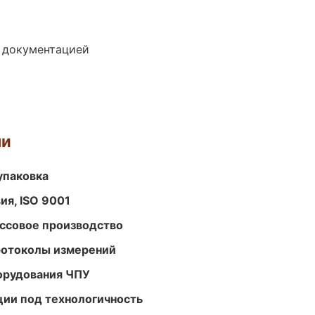
е документацией
ми
упаковка
ия, ISO 9001
ассовое производство
ротоколы измерений
орудования ЧПУ
ции под технологичность