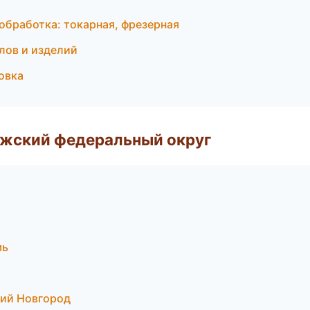
ообработка: токарная, фрезерная
лов и изделий
овка
лжский федеральный округ
мь
ий Новгород