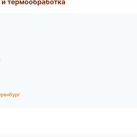
 и термообработка
г
Оренбург